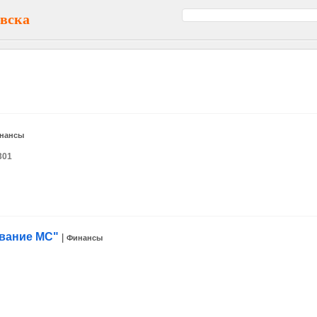
вска
нансы
301
вание МС"
|
Финансы