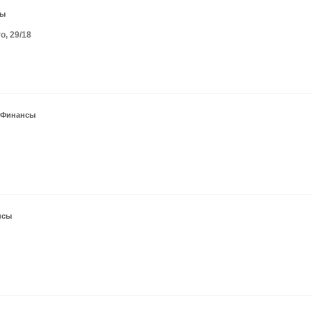
сы
о, 29/18
Финансы
нсы