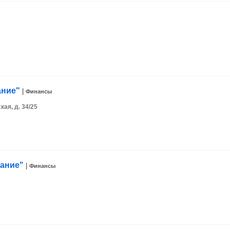
ание"
|
Финансы
ая, д. 34/25
вание"
|
Финансы