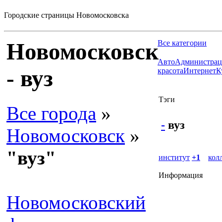
Городские страницы Новомосковска
Новомосковск
Все категории
Авто
Администрац
- вуз
красота
Интернет
К
Тэги
Все города
»
-
вуз
Новомосковск
»
"вуз"
институт
+1
кол
Информация
Новомосковский