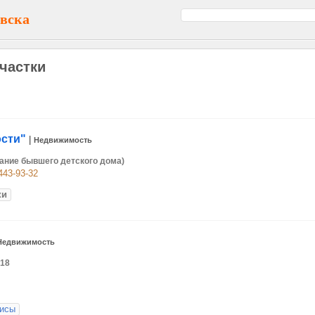
вска
частки
сти"
|
Недвижимость
здание бывшего детского дома)
-443-93-32
ки
Недвижимость
 18
исы