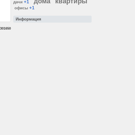
дома
квартиры
+1
дачи
+1
офисы
Информация
301650