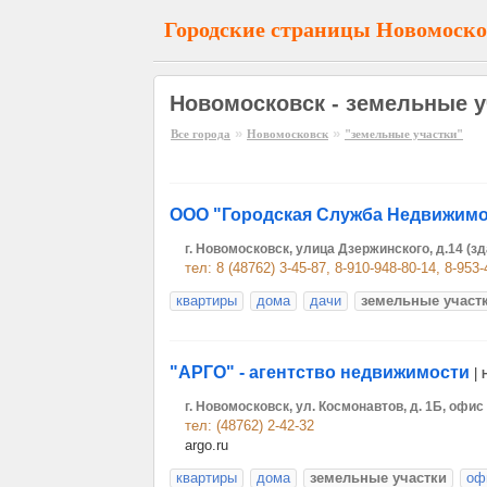
Городские страницы Новомоско
Новомосковск - земельные у
»
»
Все города
Новомосковск
"земельные участки"
ООО "Городская Служба Недвижимо
г. Новомосковск, улица Дзержинского, д.14 (
тел: 8 (48762) 3-45-87, 8-910-948-80-14, 8-953
квартиры
дома
дачи
земельные участ
"АРГО" - агентство недвижимости
|
г. Новомосковск, ул. Космонавтов, д. 1Б, офис
тел: (48762) 2-42-32
argo.ru
квартиры
дома
земельные участки
оф