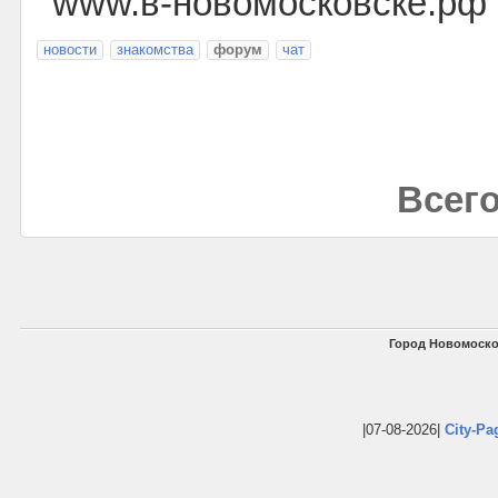
www.в-новомосковске.рф
новости
знакомства
форум
чат
Всего
Город Новомоско
|07-08-2026|
City-Pa