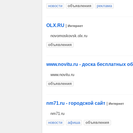
новости
объявления
реклама
OLX.RU
|
Интернет
novomoskovsk.olx.ru
объявления
www.novitu.ru - доска бесплатных 
www.novitu.ru
объявления
nm71.ru - городской сайт
|
Интернет
nm71.ru
новости
афиша
объявления