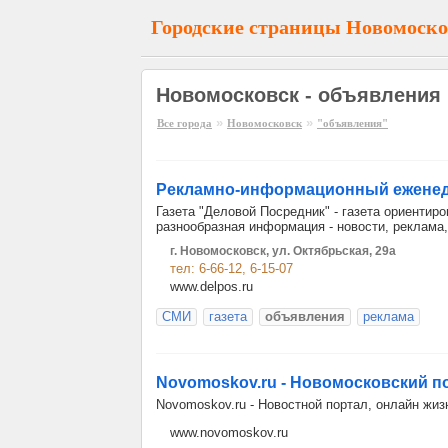
Городские страницы Новомоско
Новомосковск - объявления
»
»
Все города
Новомосковск
"объявления"
Рекламно-информационный еженед
Газета "Деловой Посредник" - газета ориентир
разнообразная информация - новости, реклама
г. Новомосковск, ул. Октябрьская, 29а
тел: 6-66-12, 6-15-07
www.delpos.ru
СМИ
газета
объявления
реклама
Novomoskov.ru - Новомосковский п
Novomoskov.ru - Новостной портал, онлайн жиз
www.novomoskov.ru