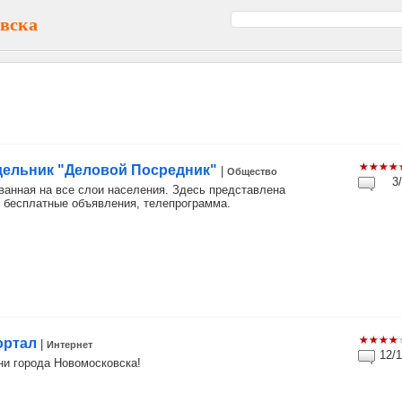
вска
ельник "Деловой Посредник"
|
Общество
3/
ованная на все слои населения. Здесь представлена
, бесплатные объявления, телепрограмма.
ортал
|
Интернет
12/1
ни города Новомосковска!