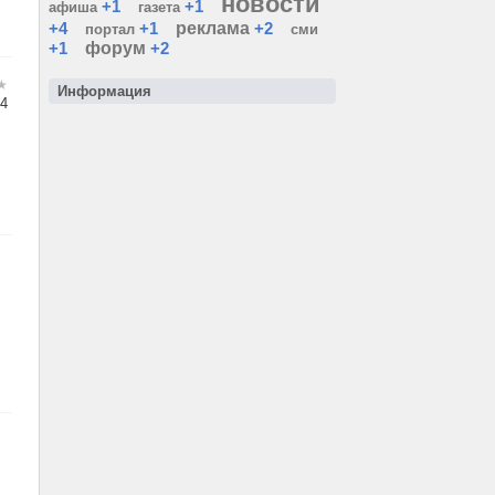
новости
+1
+1
афиша
газета
+4
+1
реклама
+2
портал
сми
+1
форум
+2
Информация
4